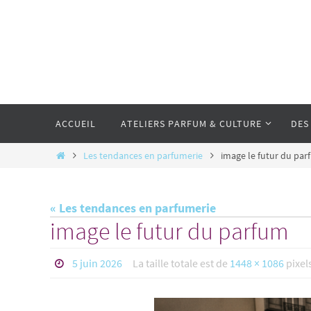
Passer
vers
le
contenu
Passer
vers
ACCUEIL
ATELIERS PARFUM & CULTURE
DES
le
contenu
Home
Les tendances en parfumerie
image le futur du pa
« Les tendances en parfumerie
image le futur du parfum
5 juin 2026
La taille totale est de
1448 × 1086
pixel