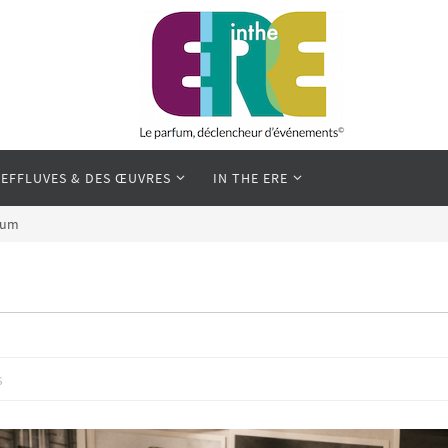
 EFFLUVES & DES ŒUVRES
IN THE ERE
rfum
s