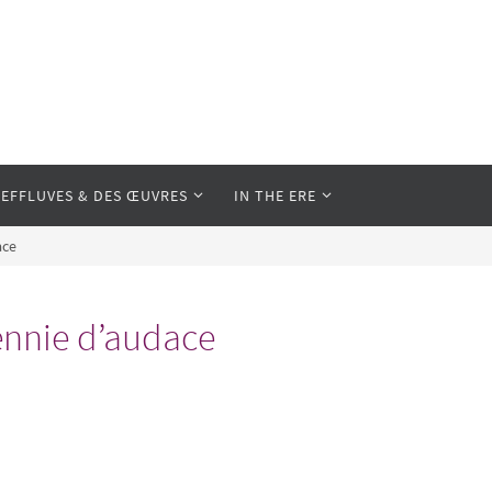
 EFFLUVES & DES ŒUVRES
IN THE ERE
ace
cennie d’audace