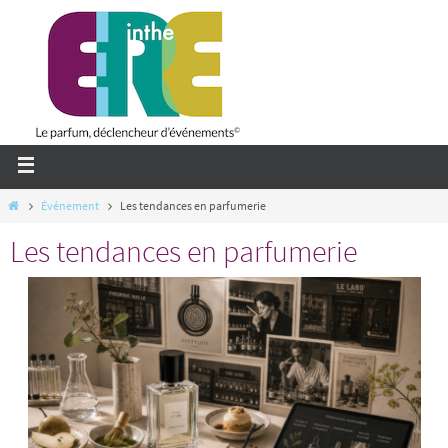
Passer
vers
le
contenu
Home
Événement
Les tendances en parfumerie
Les tendances en parfumerie