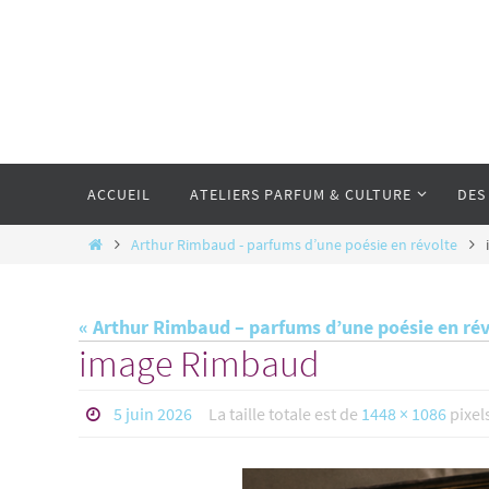
Passer
vers
le
contenu
Passer
vers
ACCUEIL
ATELIERS PARFUM & CULTURE
DES
le
contenu
Home
Arthur Rimbaud - parfums d’une poésie en révolte
« Arthur Rimbaud – parfums d’une poésie en rév
image Rimbaud
5 juin 2026
La taille totale est de
1448 × 1086
pixel