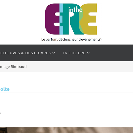
 EFFLUVES & DES ŒUVRES
IN THE ERE
image Rimbaud
olte
s