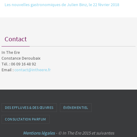
Les nouvelles gastronomiques de Julien Binz, le 22 février 2018
Contact
In The Ere
Constance Deroubaix
Tél. : 06 09 16 48 92
Email :
contact@intheere.fr
DES EFFLUVES & DES ŒUVRES
ÉVÉNEMENTIEL
CONSULTATION PARFUM
Mentions légales
- © In The Ere 2015 et suivantes