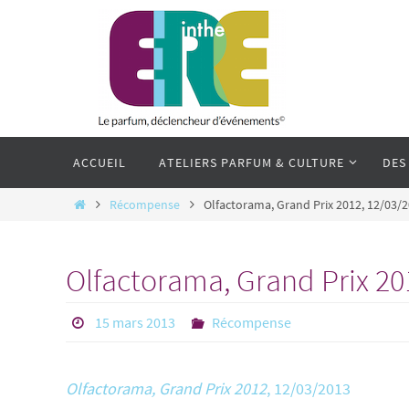
Passer
vers
le
contenu
Passer
vers
ACCUEIL
ATELIERS PARFUM & CULTURE
DES
le
contenu
Home
Récompense
Olfactorama, Grand Prix 2012, 12/03/
Olfactorama, Grand Prix 20
15 mars 2013
Récompense
Olfactorama, Grand Prix 2012
, 12/03/2013