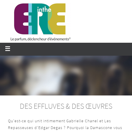
Passer
vers
le
contenu
DES EFFLUVES & DES ŒUVRES
Qu'est-ce qui unit intimement Gabrielle Chanel et Les
Repasseuses d'Edgar Degas ? Pourquoi la Damascone vous